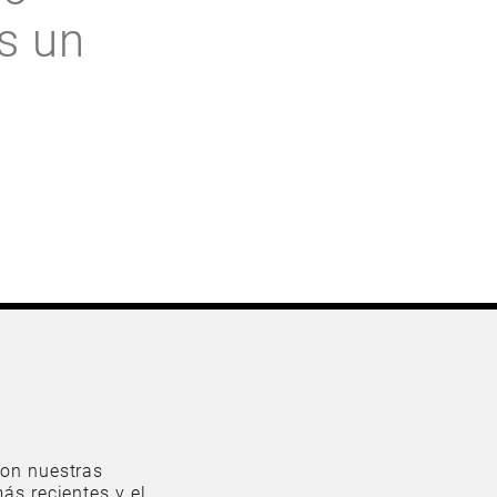
s un
on nuestras
ás recientes y el