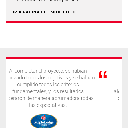
IR A PÁGINA DEL MODELO
Al completar el proyecto, se habían
En 
alcanzado todos los objetivos y se habían
nue
cumplido todos los criterios
ex
fundamentales, y los resultados
alcan
superaron de manera abrumadora todas
como
las expectativas.