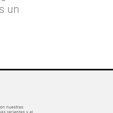
s un
on nuestras
ás recientes y el