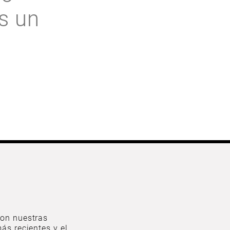
s un
on nuestras
ás recientes y el