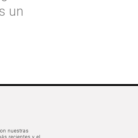
s un
on nuestras
ás recientes y el