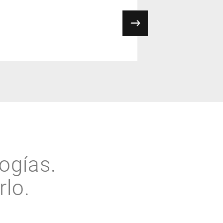
ogías.
lo.