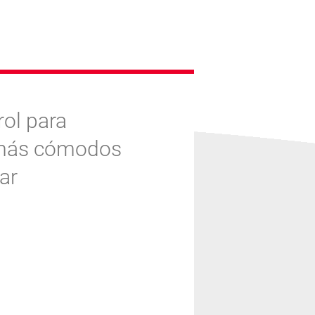
ol para
En Gold
s más cómodos
superem
ar
alcanza
Control