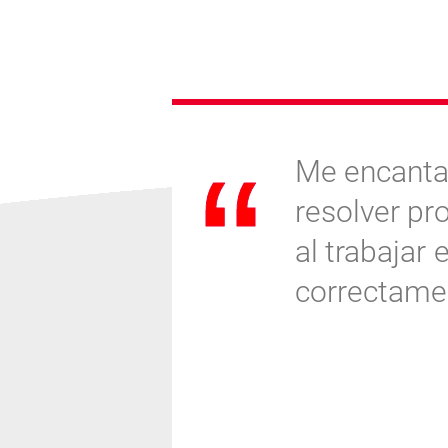
dos los
Me encanta
s
resolver p
anera
al trabajar
correctame