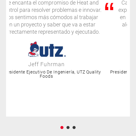
Me encanta el compromiso de Heat and
Cada 
Control para resolver problemas e innovar.
expecta
Nos sentimos más cómodos al trabajar
en est
en un proyecto y saber que va a estar
algo 
correctamente representado y ejecutado.
Jeff Fuhrman
eperesidente Ejecutivo De Ingeniería, UTZ Quality
Presidente 
Foods