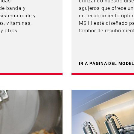
andas
utilizando nuestro dis
 de banda y
agujeros que ofrece un
 sistema mide y
un recubrimiento ópti
es, vitaminas,
MS III está diseñado p
 y otros
tambor de recubrimiento
IR A PÁGINA DEL MODE