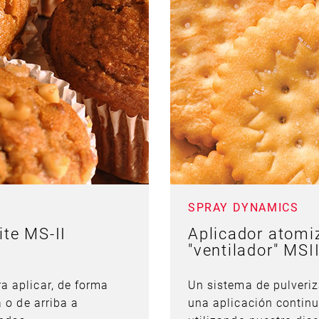
SPRAY DYNAMICS
ite MS-II
Aplicador atomi
"ventilador" MSII
a aplicar, de forma
Un sistema de pulveriz
a o de arriba a
una aplicación continu