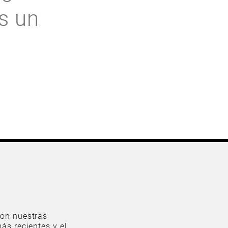
s un
on nuestras
ás recientes y el