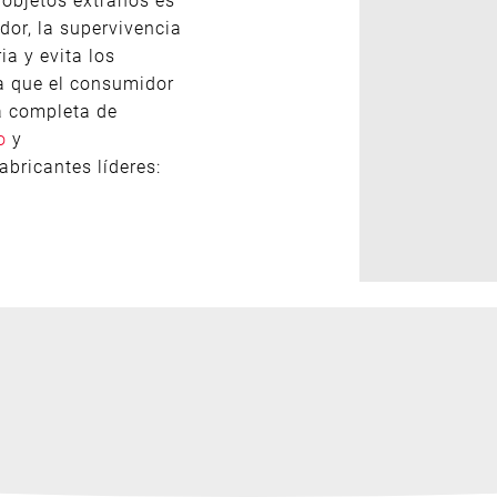
or, la supervivencia
a y evita los
za que el consumidor
a completa de
o
y
abricantes líderes: