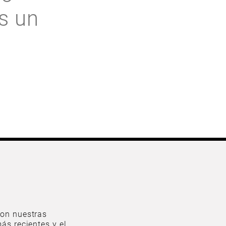
s un
on nuestras
ás recientes y el