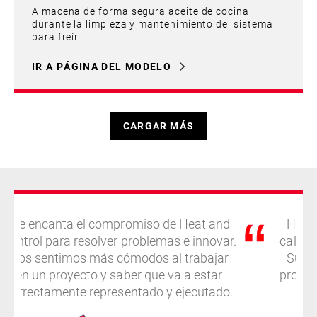
Almacena de forma segura aceite de cocina
durante la limpieza y mantenimiento del sistema
para freír.
IR A PÁGINA DEL MODELO
CARGAR MÁS
Me encanta el compromiso de Heat and
Heat 
Control para resolver problemas e innovar.
calida
Nos sentimos más cómodos al trabajar
Su pr
en un proyecto y saber que va a estar
proyec
correctamente representado y ejecutado.
fu