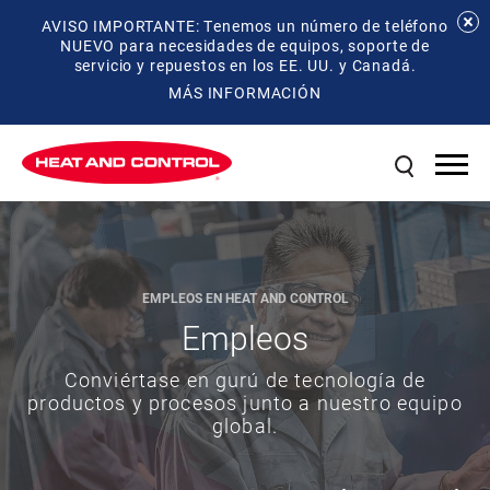
AVISO IMPORTANTE: Tenemos un número de teléfono
NUEVO para necesidades de equipos, soporte de
servicio y repuestos en los EE. UU. y Canadá.
MÁS INFORMACIÓN
EMPLEOS EN HEAT AND CONTROL
EMPLEOS EN HEAT AND CONTROL
EMPLEOS EN HEAT AND CONTROL
EMPLEOS EN HEAT AND CONTROL
Empleos
Empleos
Empleos
Empleos
Conviértase en gurú de tecnología de
Conviértase en gurú de tecnología de
Conviértase en gurú de tecnología de
Conviértase en gurú de tecnología de
productos y procesos junto a nuestro equipo
productos y procesos junto a nuestro equipo
productos y procesos junto a nuestro equipo
productos y procesos junto a nuestro equipo
global.
global.
global.
global.