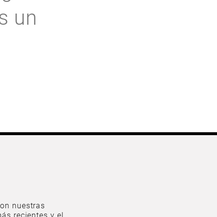
s un
on nuestras
ás recientes y el