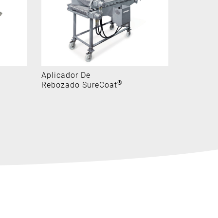
Aplicador De
Marcador
®
Rebozado SureCoat