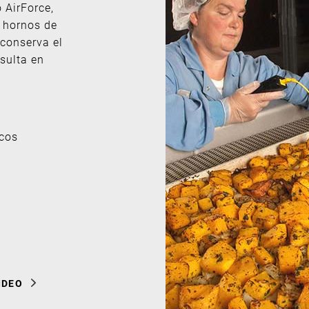
 AirForce,
 hornos de
conserva el
sulta en
scos
IDEO