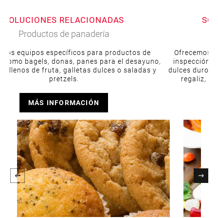
SOLUCIONES RELACIONADAS
SOL
Productos de panadería
mos equipos específicos para productos de
Ofrecemos s
 como bagels, donas, panes para el desayuno,
inspección q
 rellenos de fruta, galletas dulces o saladas y
dulces duros, 
pretzels.
regaliz, h
MÁS INFORMACIÓN