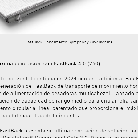
FastBack Condimento Symphony On-Machine
óxima generación con FastBack 4.0 (250)
to horizontal continúa en 2024 con una adición al Fast
 generación de FastBack de transporte de movimiento ho
es de alimentación de pesadoras multicabezal. Lanzado
bución de capacidad de rango medio para una amplia var
nto circular a lineal patentado que proporciona el máxi
caudal más altas de la industria.
astBack presenta su última generación de solución pat
 Revolution® Proportional Gate 3.0. Desde su introducc