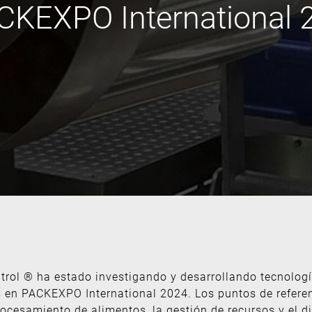
PACKEXPO International
ntrol ® ha estado investigando y desarrollando tecnolog
 en PACKEXPO International 2024. Los puntos de referen
ocesamiento de alimentos, la gestión de recursos y el di