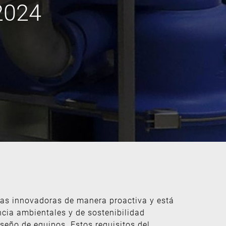
 2024
ías innovadoras de manera proactiva y está
cia ambientales y de sostenibilidad
seño de equipos. Estos requisitos del